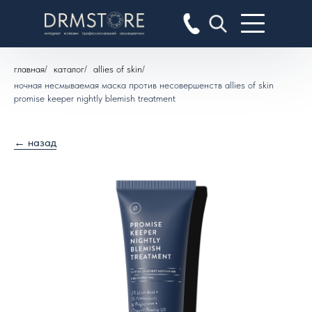
главная
/
каталог
/
allies of skin
/
ночная несмываемая маска против несовершенств allies of skin
promise keeper nightly blemish treatment
← назад