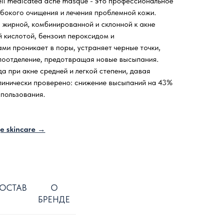
cell medicated acne masque - это профессиональное
убокого очищения и лечения проблемной кожи.
 жирной, комбинированной и склонной к акне
й кислотой, бензоил пероксидом и
и проникает в поры, устраняет черные точки,
лоотделение, предотвращая новые высыпания.
а при акне средней и легкой степени, давая
клинически проверено: снижение высыпаний на 43%
спользования.
e skincare →
ОСТАВ
О
БРЕНДЕ