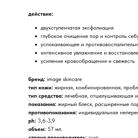
действие:
двухступенчатая эксфолиация
глубокое очищение пор и контроль себ
успокаивающее и противовоспалительн
интенсивное увлажнение и восстановл
усиление кровообращения и свежесть
бренд:
image skincare
тип кожи:
жирная, комбинированная, пробле
тип средства:
лечебная, отшелушивающая 
показания:
жирный блеск, расширенные поры
противопоказания:
индивидуальная неперен
ph:
3,6-3,9
объем:
57 мл.
страна производитель:
сша