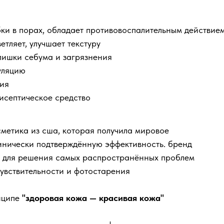
бки в порах, обладает противовоспалительным действие
етляет, улучшает текстуру
злишки себума и загрязнения
уляцию
ния
исептическое средство
метика из сша, которая получила мировое
инически подтверждённую эффективность. бренд
и для решения самых распространённых проблем
чувствительности и фотостарения
нципе
"здоровая кожа — красивая кожа"