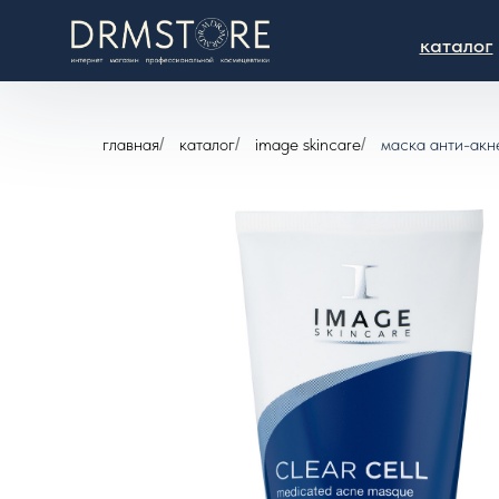
каталог
главная
каталог
image skincare
маска анти-акне
/
/
/