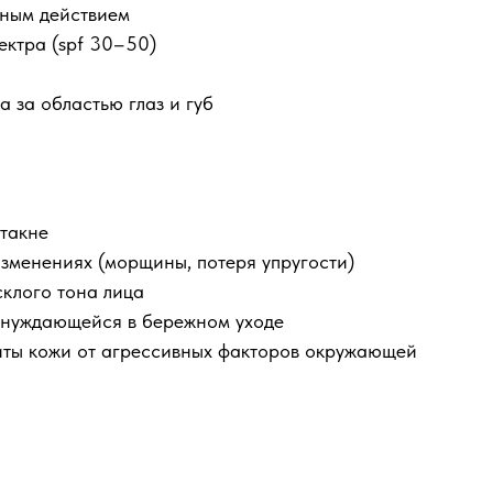
тным действием
ектра (spf 30–50)
 за областью глаз и губ
стакне
зменениях (морщины, потеря упругости)
склого тона лица
, нуждающейся в бережном уходе
иты кожи от агрессивных факторов окружающей