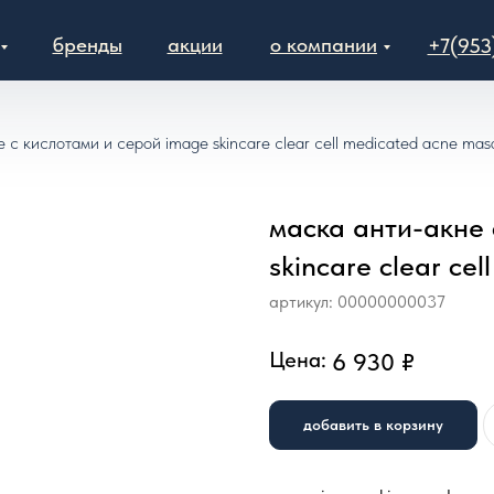
бренды
акции
о компании
+7(953
 с кислотами и серой image skincare clear cell medicated acne ma
маска анти-акне 
skincare clear ce
артикул:
00000000037
Цена:
6 930
₽
добавить в корзину