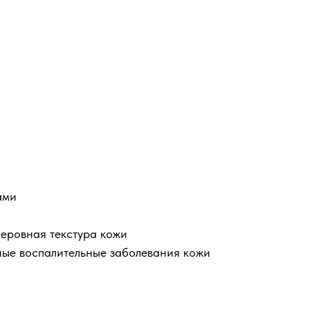
ами
неровная текстура кожи
ные воспалительные заболевания кожи