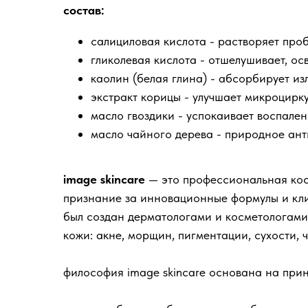
состав:
салициловая кислота - растворяет про
гликолевая кислота - отшелушивает, осв
каолин (белая глина) - абсорбирует и
экстракт корицы - улучшает микроцирк
масло гвоздики - успокаивает воспале
масло чайного дерева - природное ант
image skincare
— это профессиональная кос
признание за инновационные формулы и кл
был создан дерматологами и косметологам
кожи: акне, морщин, пигментации, сухости, 
философия image skincare основана на при