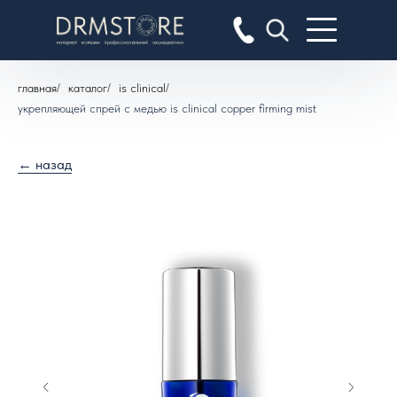
главная
/
каталог
/
is clinical
/
укрепляющей спрей с медью is clinical copper firming mist
← назад