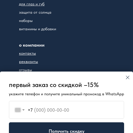
для глаз и губ
защита от солнца
наборы
витамины и добавки
о компании
контакты
реквизиты
отзывы
первый заказ со скидкой –15%
+7(953)799-07-77
укажите телефон и получите уникальный промокод в WhatsApp
ИП Чудакова Юлия Вадимовна
г. Новосибирск,
ул. Дуси Ковальчук, д. 252/1
+7
пн-вс: 10:00-17:00
ИНН 540190012226
ОГРНИП 312547615300138
Получить скидку