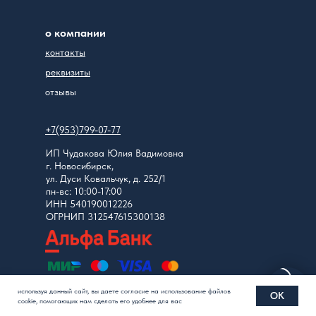
о компании
контакты
реквизиты
отзывы
+7(953)799-07-77
ИП Чудакова Юлия Вадимовна
г. Новосибирск,
ул. Дуси Ковальчук, д. 252/1
пн-вс: 10:00-17:00
ИНН 540190012226
ОГРНИП 312547615300138
используя данный сайт, вы даете согласие на использование файлов
© 2025, DrM |
политика обработки
персональных данных
OK
cookie, помогающих нам сделать его удобнее для вас