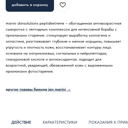
добавить в корзину
marini skinsolutions peptidextreme – обогащенная антивозрастная
сыворотка с пептидным комплексом для интенсивной борьбы с
признаками старения. стимулирует выработку коллагена и
элластина, разглаживает глубокие и мелкие морщины, повышает
упругость и плотность кожи, восстанавливает контуры лица.
основана на матрикиновых, сигнальных и нейропептидах,
гиалуроновой кислоте и антиоксидантах. подходит для
возрастной, увядающей, обезвоженной кожи с выраженными
признаками фотостарения.
другие товары бренда jan marini →
ДЕЙСТВИЕ
ХАРАКТЕРИСТИКИ
ПОКАЗАНИЯ К ПРИ