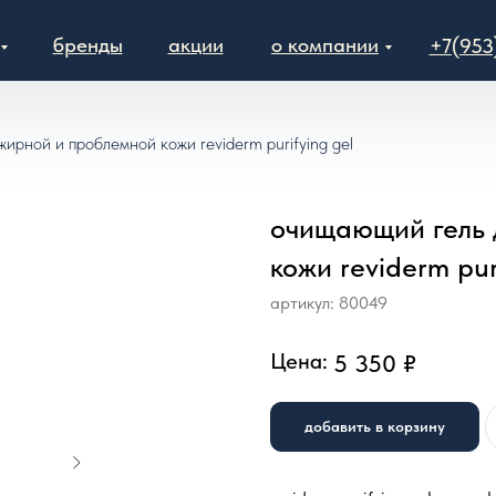
бренды
акции
о компании
+7(953
ирной и проблемной кожи reviderm purifying gel
очищающий гель 
кожи reviderm pur
артикул:
80049
Цена:
5 350
₽
добавить в корзину