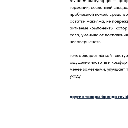
reviderm purifying gel — пр
германии, созданный специа
проблемной кожей. средство 
остатки макияжа, не повреж
активные компоненты, кото
сала, уменьшают воспаления
несовершенств
гель обладает лёгкой тексту
ощущение чистоты и комфорт
менее заметными, улучшает т
уходу
другие товары бренда rev