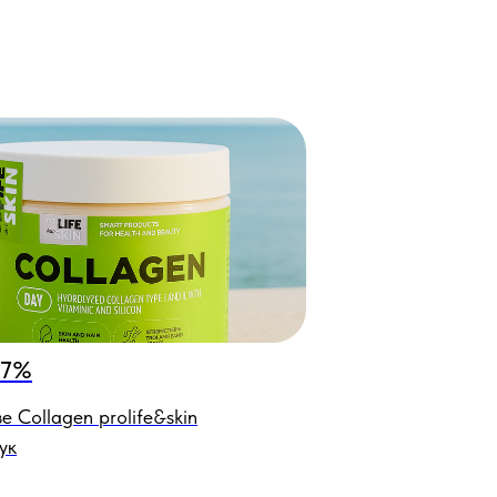
 7%
е Collagen prolife&skin
ук