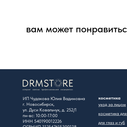
вам может понравить
косметика
ИП Чудакова Юлия Вадимовна
г. Новосибирск,
уход за лицом
ул. Дуси Ковальчук, д. 252/1
косметика для
пн-вс: 10:00-17:00
ИНН 540190012226
для глаз и губ
ОГРНИП 312547615300138