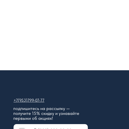
+7(953)799-07-77
подпишитесь на рассылку —
получите 15% скидку и узнавайте
первый заказ со скидкой –15%
первыми об акциях!
укажите телефон и получите уникальный