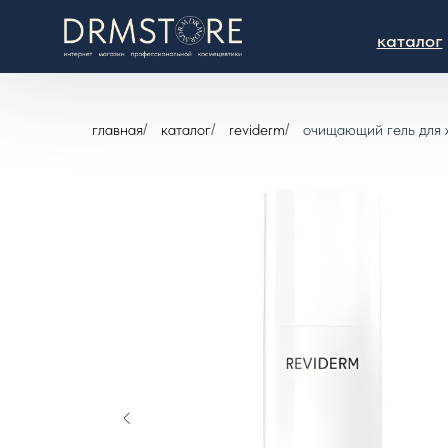
каталог
главная
каталог
reviderm
очищающий гель для ж
/
/
/