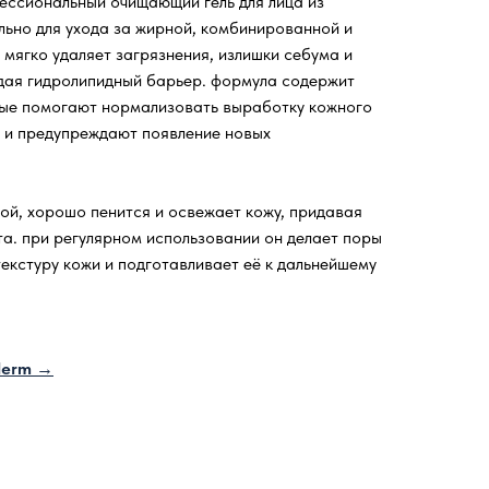
офессиональный очищающий гель для лица из
льно для ухода за жирной, комбинированной и
мягко удаляет загрязнения, излишки себума и
дая гидролипидный барьер. формула содержит
рые помогают нормализовать выработку кожного
 и предупреждают появление новых
рой, хорошо пенится и освежает кожу, придавая
а. при регулярном использовании он делает поры
екстуру кожи и подготавливает её к дальнейшему
iderm →