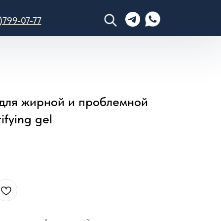
)799-07-77
для жирной и проблемной
ifying gel