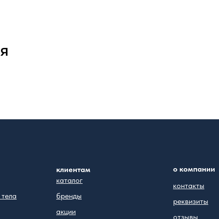
ся
о компании
клиентам
каталог
контакты
 тела
бренды
реквизиты
акции
отзывы