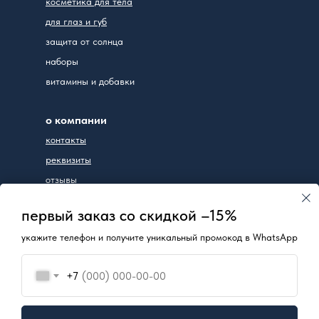
косметика для тела
для глаз и губ
защита от солнца
наборы
витамины и добавки
о компании
контакты
реквизиты
отзывы
первый заказ со скидкой –15%
+7(953)799-07-77
укажите телефон и получите уникальный промокод в WhatsApp
ИП Чудакова Юлия Вадимовна
г. Новосибирск,
ул. Дуси Ковальчук, д. 252/1
+7
пн-вс: 10:00-17:00
ИНН 540190012226
ОГРНИП 312547615300138