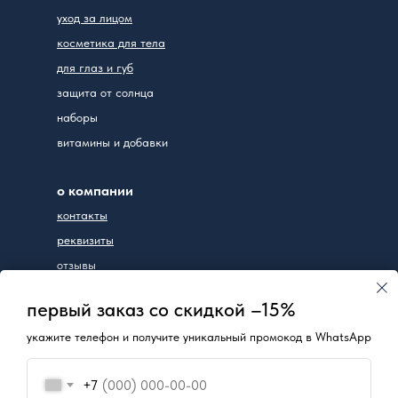
уход за лицом
косметика для тела
для глаз и губ
защита от солнца
наборы
витамины и добавки
о компании
контакты
реквизиты
отзывы
первый заказ со скидкой –15%
+7(953)799-07-77
укажите телефон и получите уникальный промокод в WhatsApp
ИП Чудакова Юлия Вадимовна
г. Новосибирск,
ул. Дуси Ковальчук, д. 252/1
+7
пн-вс: 10:00-17:00