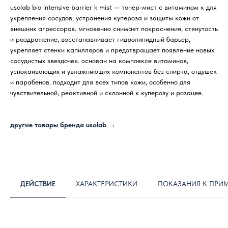
usolab bio intensive barrier k mist — тонер-мист с витамином к для
укрепления сосудов, устранения купероза и защиты кожи от
внешних агрессоров. мгновенно снимает покраснения, стянутость
и раздражение, восстанавливает гидролипидный барьер,
укрепляет стенки капилляров и предотвращает появление новых
сосудистых звездочек. основан на комплексе витаминов,
успокаивающих и увлажняющих компонентов без спирта, отдушек
и парабенов. подходит для всех типов кожи, особенно для
чувствительной, реактивной и склонной к куперозу и розацее.
другие товары бренда usolab →
ДЕЙСТВИЕ
ХАРАКТЕРИСТИКИ
ПОКАЗАНИЯ К ПРИ