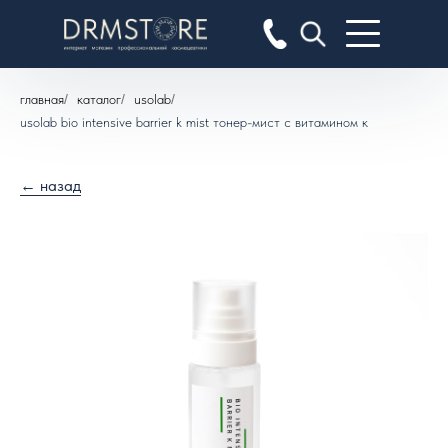
главная
/
каталог
/
usolab
/
usolab bio intensive barrier k mist тонер-мист с витамином к
← назад